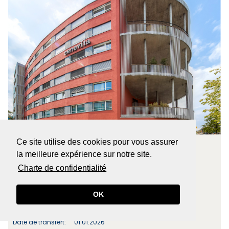
Ce site utilise des cookies pour vous assurer
IMMOBILIER RÉSIDENTIEL, CH, PORTEFEUILLE
8957 Spreitenbach, AG
la meilleure expérience sur notre site.
Charte de confidentialité​​​​​​​
Adresse:
Türliackerstrasse 7
Utilisation:
Wohnliegenschaft
Surface locative:
13'744 m²
OK
Année de
2014
construction:
Date de transfert:
01.01.2026