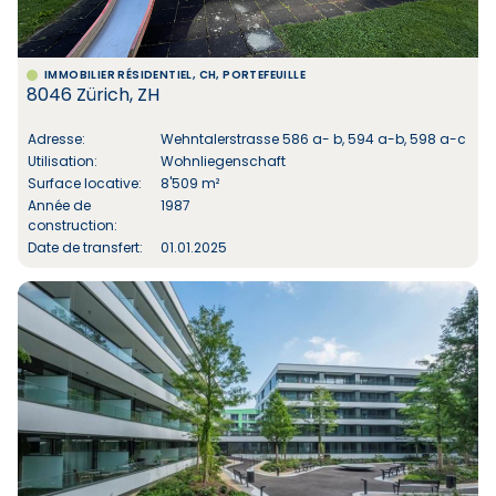
IMMOBILIER RÉSIDENTIEL, CH, PORTEFEUILLE
8046 Zürich, ZH
Adresse:
Wehntalerstrasse 586 a- b, 594 a-b, 598 a-c
Utilisation:
Wohnliegenschaft
Surface locative:
8'509 m²
Année de
1987
construction:
Date de transfert:
01.01.2025