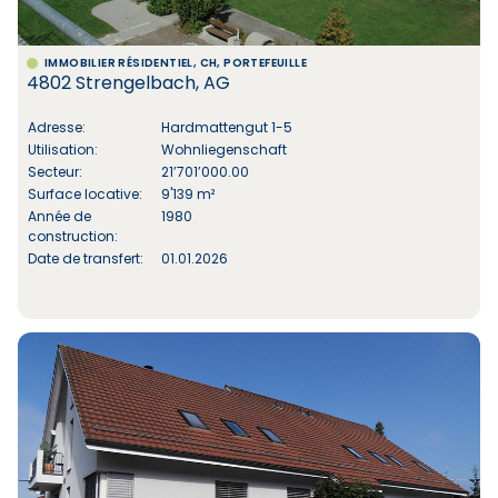
IMMOBILIER RÉSIDENTIEL, CH, PORTEFEUILLE
4802 Strengelbach, AG
Adresse:
Hardmattengut 1-5
Utilisation:
Wohnliegenschaft
Secteur:
21’701’000.00
Surface locative:
9'139 m²
Année de
1980
construction:
Date de transfert:
01.01.2026